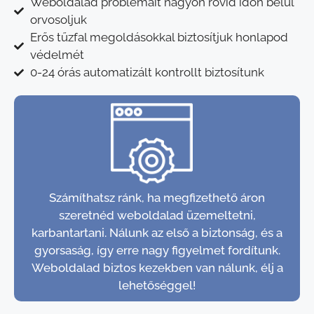
Weboldalad problémáit nagyon rövid időn belül
orvosoljuk
Erős tűzfal megoldásokkal biztosítjuk honlapod
védelmét
0-24 órás automatizált kontrollt biztosítunk
Számíthatsz ránk, ha megfizethető áron
szeretnéd weboldalad üzemeltetni,
karbantartani. Nálunk az első a biztonság, és a
gyorsaság, így erre nagy figyelmet fordítunk.
Weboldalad biztos kezekben van nálunk, élj a
lehetőséggel!