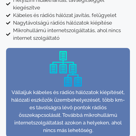
Helyszíni hibaelhárítás, távsegítséggel
kiegészítve
Kábeles és rádiós hálózat javítás, felügyelet
Nagytávolságú rádiós hálózatok kiépítése
Mikrohullámú internetszolgáltatás, ahol nincs
internet szolgáltató
Vállaljuk kábeles és rádiós hálózatok kiépítését,
hálózati eszközök üzembehelyezését, több km-
es távolságra lévő pontok rádiós
összekapcsolását. Továbbá mikrohullámú
internetszolgáltatást azokon a helyeken, ahol
nincs más lehetőség.